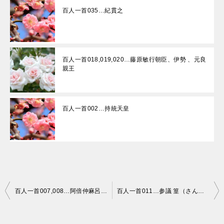
百人一首035…紀貫之
百人一首018,019,020…藤原敏行朝臣、伊勢 、元良
親王
百人一首002…持統天皇
投
百人一首007,008…阿倍仲麻呂=仲麿(あべのなかまろ)、喜撰法師(きせんほうし)
百人一首011…参議 篁（さんぎたかむら）=小野篁
稿
ナ