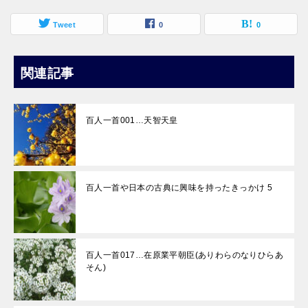
Tweet
0
0
関連記事
百人一首001…天智天皇
百人一首や日本の古典に興味を持ったきっかけ 5
百人一首017…在原業平朝臣(ありわらのなりひらあ
そん)