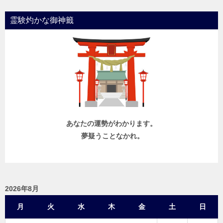
ビ
霊験灼かな御神籤
ゲ
ー
シ
ョ
ン
あなたの運勢がわかります。
夢疑うことなかれ。
2026年8月
月
火
水
木
金
土
日