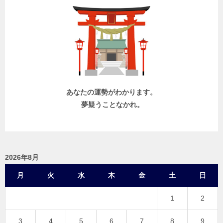
ー
シ
ョ
ン
あなたの運勢がわかります。
夢疑うことなかれ。
2026年8月
月
火
水
木
金
土
日
1
2
3
4
5
6
7
8
9