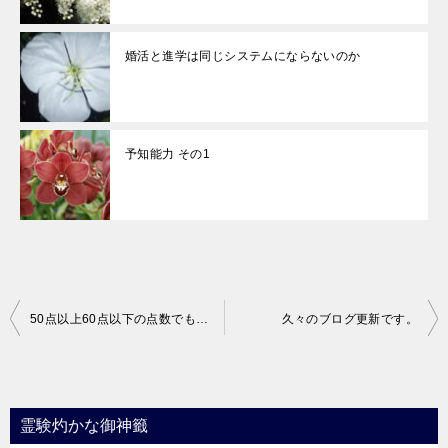
婚活と進学は同じシステムにならないのか
予知能力 その1
投
50点以上60点以下の点数でも評価できる場合がある
久々のブログ更新です。
稿
ナ
ビ
霊験灼かな御神籤
ゲ