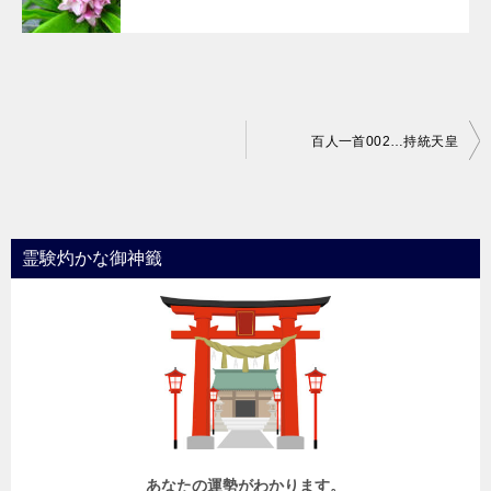
投
百人一首002…持統天皇
稿
ナ
ビ
霊験灼かな御神籤
ゲ
ー
シ
ョ
ン
あなたの運勢がわかります。