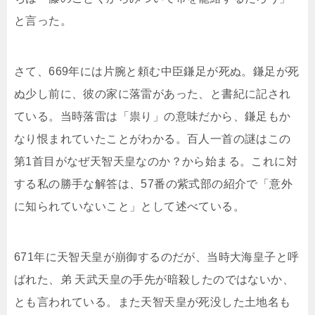
と言った。
さて、669年には片腕と頼む中臣鎌足が死ぬ。鎌足が死
ぬ少し前に、彼の家に落雷があった、と書紀に記され
ている。当時落雷は「祟り」の意味だから、鎌足もか
なり恨まれていたことがわかる。百人一首の謎はこの
第1首目がなぜ天智天皇なのか？から始まる。これに対
する私の勝手な解答は、57番の紫式部の紹介で「意外
に知られていないこと」として述べている。
671年に天智天皇が崩御するのだが、当時大海皇子と呼
ばれた、弟 天武天皇の手先が暗殺したのではないか、
とも言われている。また天智天皇が死没した土地名も