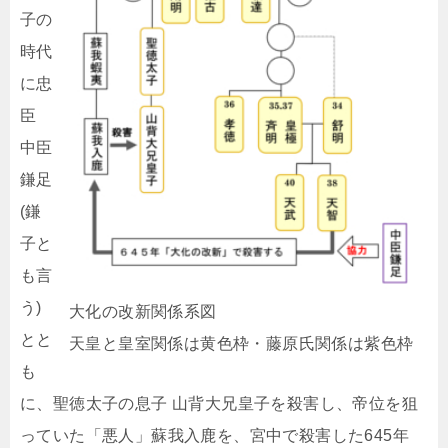
子の
時代
に忠
臣
中臣
鎌足
(鎌
子と
も言
う)
大化の改新関係系図
とと
天皇と皇室関係は黄色枠・藤原氏関係は紫色枠
も
に、聖徳太子の息子 山背大兄皇子を殺害し、帝位を狙
っていた「悪人」蘇我入鹿を、宮中で殺害した645年