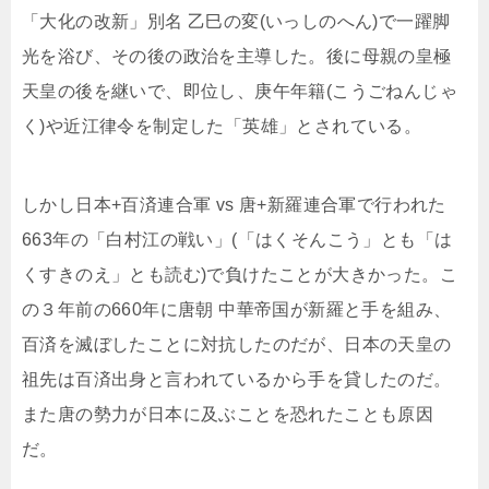
「大化の改新」別名 乙巳の変(いっしのへん)で一躍脚
光を浴び、その後の政治を主導した。後に母親の皇極
天皇の後を継いで、即位し、庚午年籍(こうごねんじゃ
く)や近江律令を制定した「英雄」とされている。
しかし日本+百済連合軍 vs 唐+新羅連合軍で行われた
663年の「白村江の戦い」(「はくそんこう」とも「は
くすきのえ」とも読む)で負けたことが大きかった。こ
の３年前の660年に唐朝 中華帝国が新羅と手を組み、
百済を滅ぼしたことに対抗したのだが、日本の天皇の
祖先は百済出身と言われているから手を貸したのだ。
また唐の勢力が日本に及ぶことを恐れたことも原因
だ。