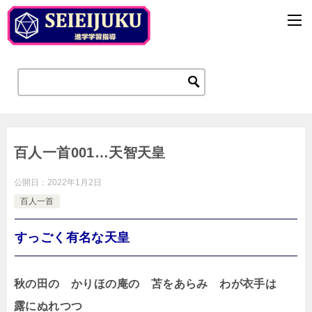
百人一首001…天智天皇
公開日：
2022年1月2日
百人一首
すっごく有名な天皇
秋の田の かりほの庵の 苫をあらみ わが衣手は
露にぬれつつ