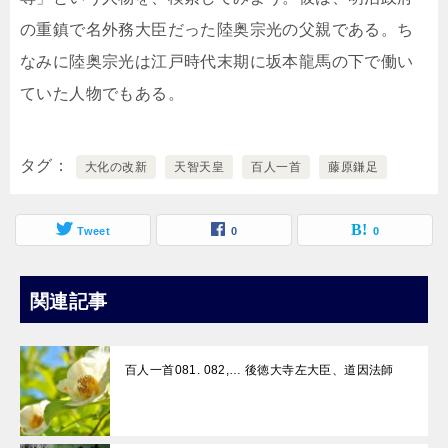
の重鎮で名外務大臣だった陸奥宗光の父親である。ち
なみに陸奥宗光は江戸時代末期に坂本龍馬の下で働い
ていた人物でもある。
タグ
大化の改新
天智天皇
百人一首
藤原鎌足
Tweet
0
0
関連記事
百人一首081. 082,… 後徳大寺左大臣、道因法師