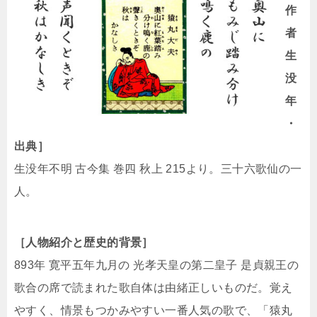
作
者
生
没
年
・
出典］
生没年不明 古今集 巻四 秋上 215より。三十六歌仙の一
人。
［人物紹介と歴史的背景］
893年 寛平五年九月の 光孝天皇の第二皇子 是貞親王の
歌合の席で読まれた歌自体は由緒正しいものだ。覚え
やすく、情景もつかみやすい一番人気の歌で、「猿丸