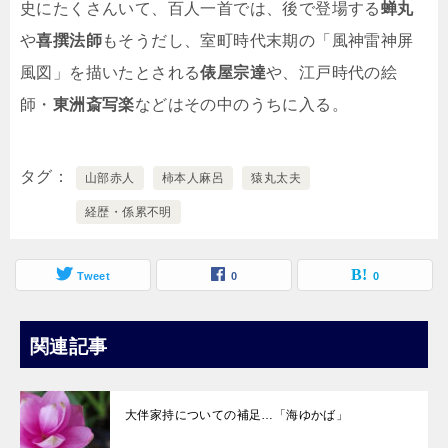
史にたくさんいて、百人一首では、後で登場する
蝉丸
や
喜撰法師
もそうだし、室町時代末期の「風神雷神屏
風図」を描いたとされる
俵屋宗達
や、江戸時代の絵
師・
東洲斎写楽
などはその中のうちに入る。
タグ
山部赤人
柿本人麻呂
猿丸太夫
経歴・係累不明
Tweet
0
0
関連記事
大伴家持についての補足…「海ゆかば」