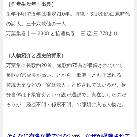
［作者生没年・出典］
生年不明で没年は推定710年。持統・文武朝の白鳳時代
の詩人。三十六歌仙の一人。
万葉集巻十一 2808 と拾遺集巻十三 恋 三 778より
［人物紹介と歴史的背景］
万葉集に長歌約20首、短歌約75首が収録されていて、
長歌の完成度が高いことから「歌聖」とも呼ばれる。
持統天皇などの「宮廷歌人」と称されてはいるが、身
分自体は下級官吏という説が通説で、実在はしたのだ
ろうが「経歴不明・係累不明」の部類に入る人物だ。
そんなに有名な歌ではないが、なぜか収録されて