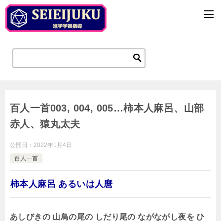
百人一首003, 004, 005…柿本人麻呂、山部
赤人、猿丸太夫
公開日：
2022年1月4日
百人一首
柿本人麻呂 あるいは人麿
あしびきの 山鳥の尾の しだり尾の ながながし夜を ひ