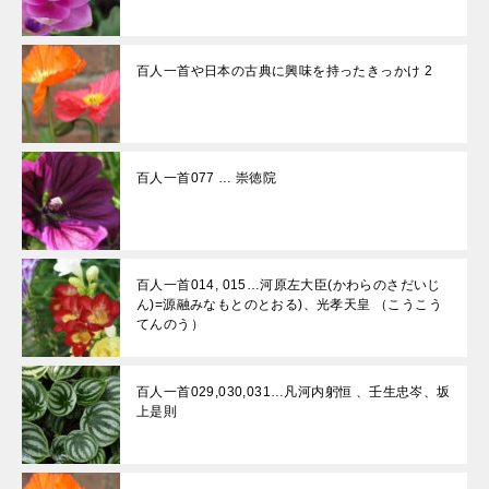
百人一首や日本の古典に興味を持ったきっかけ 2
百人一首077 … 崇徳院
百人一首014, 015…河原左大臣(かわらのさだいじ
ん)=源融みなもとのとおる)、光孝天皇 （こうこう
てんのう）
百人一首029,030,031…凡河内躬恒 、壬生忠岑、坂
上是則