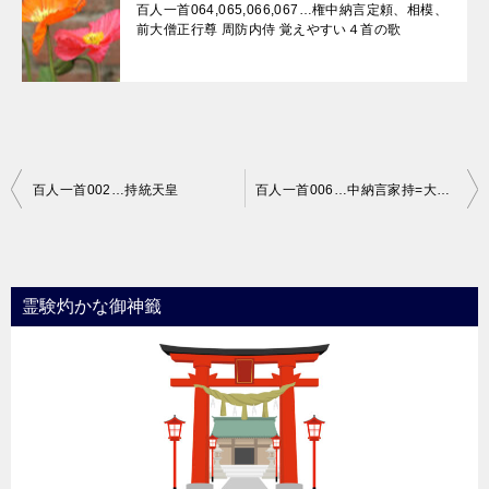
百人一首064,065,066,067…権中納言定頼、相模、
前大僧正行尊 周防内侍 覚えやすい４首の歌
投
百人一首002…持統天皇
百人一首006…中納言家持=大伴家持
稿
ナ
ビ
霊験灼かな御神籤
ゲ
ー
シ
ョ
ン