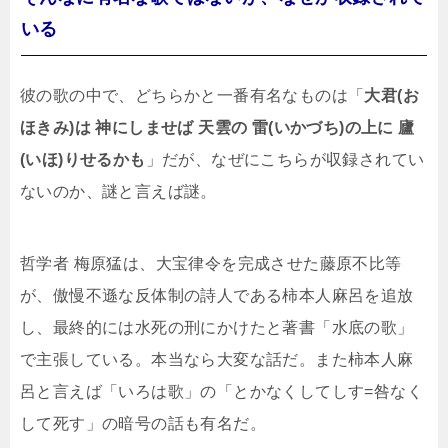
いる
彼の歌の中で、どちらかと一番有名なものは「
大君(お
ほきみ)は 神にしませば 天雲の 雷(いかづち)の上に 廬
(いほ)りせるかも
」だが、なぜにこちらが収録されてい
ないのか、謎と言えば謎。
哲学者 梅原猛は、大宝律令を完成させた藤原不比等
が、傲慢不遜な反体制の詩人である柿本人麻呂を追放
し、最終的には水死の刑にかけたと著書「水底の歌」
で主張している。本当なら大変な話だ。また柿本人麻
呂と言えば「いろは歌」の「とかなくしてしす=咎なく
して死す」の暗号の話も有名だ。