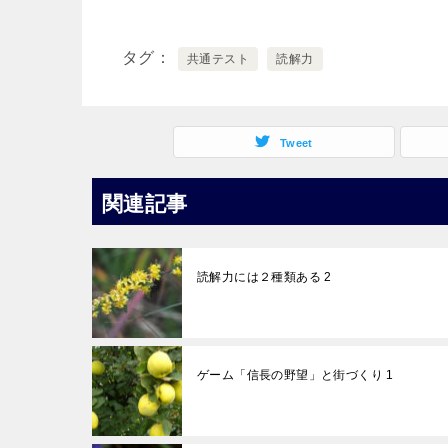
タグ
共通テスト
読解力
Tweet
関連記事
読解力には２種類ある 2
ゲーム「信長の野望」と街づくり 1