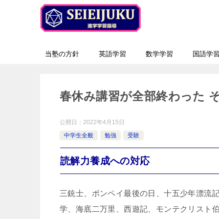
当塾の方針
英語学習
数学学習
国語学
春休み講習が全部終わった 
公開日：
2022年4月15日
中学生全般
勉強
受験
読解力養成への対応
三銃士、ポンペイ最後の日、十五少年漂流
学、海底二万里、西遊記、モンテクリスト