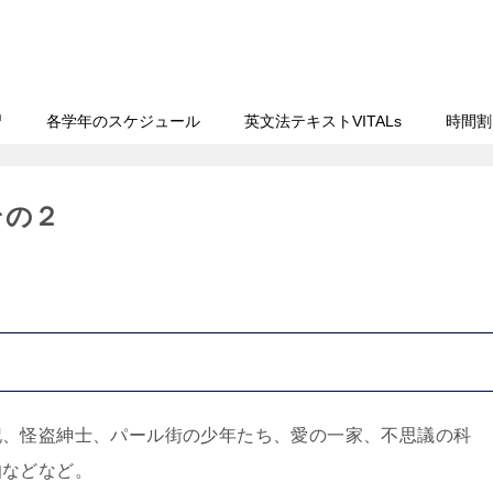
習
各学年のスケジュール
英文法テキストVITALs
時間割
その２
記、怪盗紳士、パール街の少年たち、愛の一家、不思議の科
伯などなど。