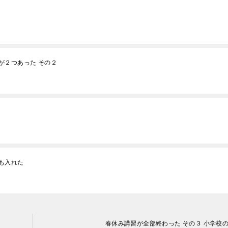
が２つあった その２
語も入れた
春休み講習が全部終わった その３ 小学校