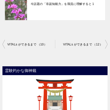
今話題の「非認知能力」を我流に理解すると 1
投
VITALs ができるまで （10）
VITALs ができるまで （12）
稿
ナ
ビ
霊験灼かな御神籤
ゲ
ー
シ
ョ
ン