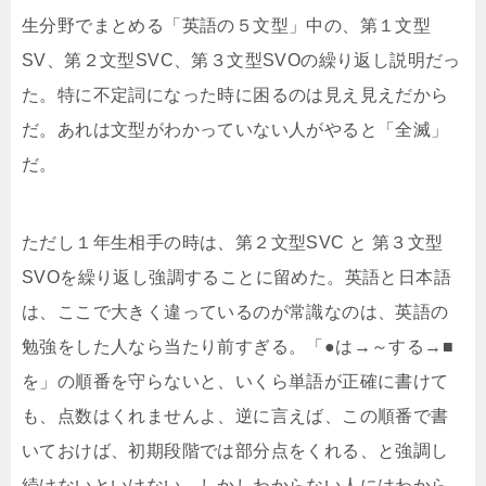
生分野でまとめる「英語の５文型」中の、第１文型
SV、第２文型SVC、第３文型SVOの繰り返し説明だっ
た。特に不定詞になった時に困るのは見え見えだから
だ。あれは文型がわかっていない人がやると「全滅」
だ。
ただし１年生相手の時は、第２文型SVC と 第３文型
SVOを繰り返し強調することに留めた。英語と日本語
は、ここで大きく違っているのが常識なのは、英語の
勉強をした人なら当たり前すぎる。「●は→～する→■
を」の順番を守らないと、いくら単語が正確に書けて
も、点数はくれませんよ、逆に言えば、この順番で書
いておけば、初期段階では部分点をくれる、と強調し
続けないといけない。しかしわからない人にはわから