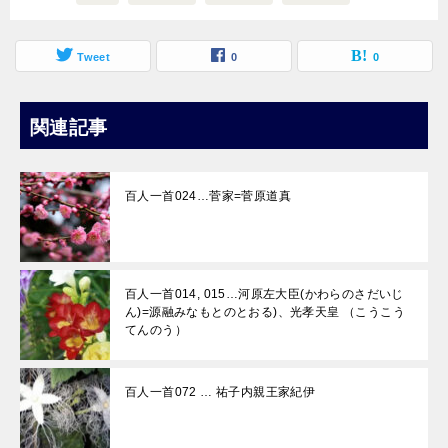
Tweet
0
0
関連記事
百人一首024…菅家=菅原道真
百人一首014, 015…河原左大臣(かわらのさだいじ
ん)=源融みなもとのとおる)、光孝天皇 （こうこう
てんのう）
百人一首072 … 祐子内親王家紀伊