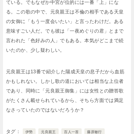
ている。でもなぜか中宮が位的には一番「上」にな
る。この歌の中で、元良親王は不倫の相手である天皇
の女御に「もう一度会いたい」と言ったわけだ。ある
意味すごい人だ。でも彼は「一夜めぐりの君」とまで
言われた「色好みの人」でもある。本気がどこまで続
いたのか、少し疑わしい。
元良親王は13番で紹介した陽成天皇の息子だから血筋
かもしれない。しかし歌の道においては相当な上位者
であり、同時に「元良親王御集」には女性との贈答歌
がたくさん載せられているから、そちら方面では満足
なさっていたのではないだろうか？
タグ
伊勢
元良親王
百人一首
藤原敏行