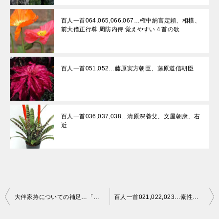
百人一首064,065,066,067…権中納言定頼、相模、
前大僧正行尊 周防内侍 覚えやすい４首の歌
百人一首051,052…藤原実方朝臣、藤原道信朝臣
百人一首036,037,038…清原深養父、文屋朝康、右
近
投
大伴家持についての補足…「海ゆかば」
百人一首021,022,023…素性法師、文屋康秀、大江千里
稿