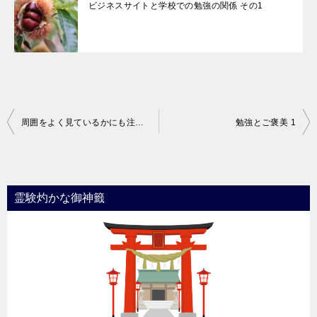
ビジネスサイトと学校での勉強の関係 その1
投
周囲をよく見ているかにも注意を払う
勉強とご褒美 1
稿
ナ
ビ
霊験灼かな御神籤
ゲ
ー
シ
ョ
ン