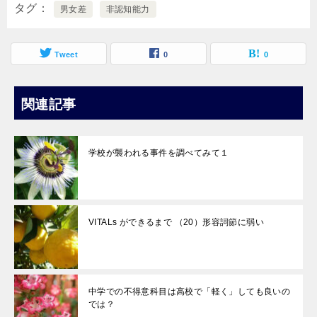
タグ
男女差
非認知能力
Tweet
0
0
関連記事
学校が襲われる事件を調べてみて１
VITALs ができるまで （20）形容詞節に弱い
中学での不得意科目は高校で「軽く」しても良いの
では？