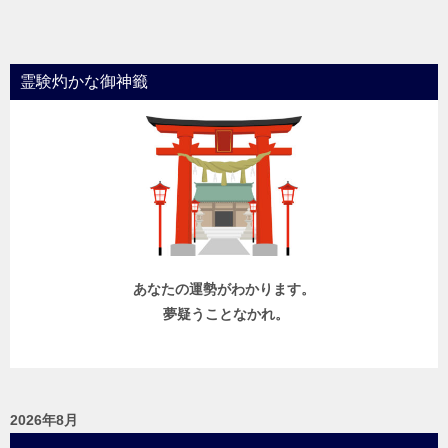
稿
ナ
ビ
霊験灼かな御神籤
ゲ
ー
シ
ョ
ン
あなたの運勢がわかります。
夢疑うことなかれ。
2026年8月