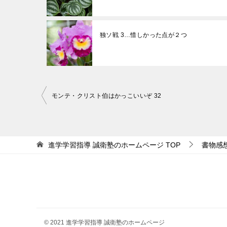
独ソ戦 3…惜しかった点が２つ
投
モンテ・クリスト伯はかっこいいぞ 32
稿
ナ
ビ
進学学習指導 誠衛塾のホームページ
TOP
書物感
ゲ
ー
シ
ョ
ン
© 2021 進学学習指導 誠衛塾のホームページ