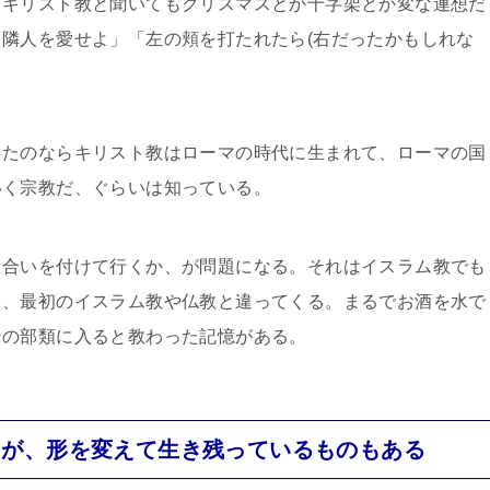
、キリスト教と聞いてもクリスマスとか十字架とか変な連想だ
隣人を愛せよ」「左の頬を打たれたら(右だったかもしれな
したのならキリスト教はローマの時代に生まれて、ローマの国
いく宗教だ、ぐらいは知っている。
り合いを付けて行くか、が問題になる。それはイスラム教でも
て、最初のイスラム教や仏教と違ってくる。まるでお酒を水で
その部類に入ると教わった記憶がある。
るが、形を変えて生き残っているものもある