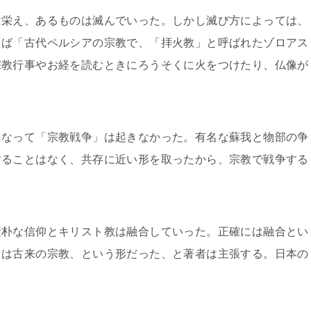
は栄え、あるものは滅んでいった。しかし滅び方によっては、
えば「古代ペルシアの宗教で、「拝火教」と呼ばれたゾロアス
宗教行事やお経を読むときにろうそくに火をつけたり、仏像が
になって「宗教戦争」は起きなかった。有名な蘇我と物部の争
することはなく、共存に近い形を取ったから、宗教で戦争する
素朴な信仰とキリスト教は融合していった。正確には融合とい
」は古来の宗教、という形だった、と著者は主張する。日本の