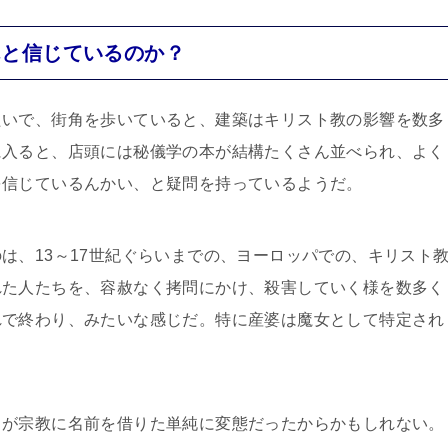
んと信じているのか？
たいで、街角を歩いていると、建築はキリスト教の影響を数多
に入ると、店頭には秘儀学の本が結構たくさん並べられ、よく
を信じているんかい、と疑問を持っているようだ。
は、13～17世紀ぐらいまでの、ヨーロッパでの、キリスト
れた人たちを、容赦なく拷問にかけ、殺害していく様を数多く
れで終わり、みたいな感じだ。特に産婆は魔女として特定され
らが宗教に名前を借りた単純に変態だったからかもしれない。