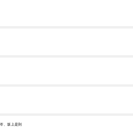
生忠岑、坂上是則