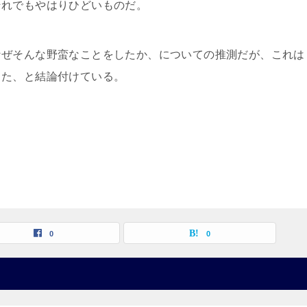
それでもやはりひどいものだ。
なぜそんな野蛮なことをしたか、についての推測だが、これは
った、と結論付けている。
0
0