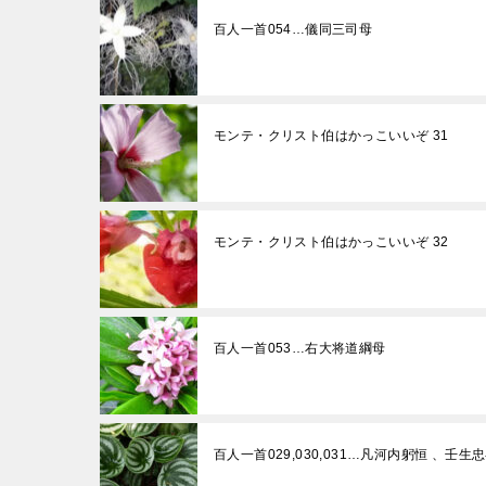
百人一首054…儀同三司母
モンテ・クリスト伯はかっこいいぞ 31
モンテ・クリスト伯はかっこいいぞ 32
百人一首053…右大将道綱母
百人一首029,030,031…凡河内躬恒 、壬