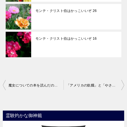
モンテ・クリスト伯はかっこいいぞ 26
モンテ・クリスト伯はかっこいいぞ 16
投
魔女についての本を読んだので中身の紹介１
「アメリカの飢餓」と「やさしい大人」
稿
ナ
ビ
霊験灼かな御神籤
ゲ