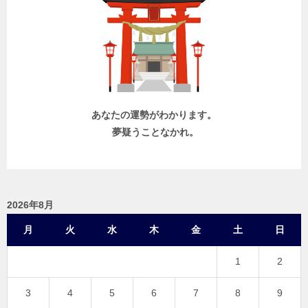
ー
シ
ョ
ン
あなたの運勢がわかります。
夢疑うことなかれ。
2026年8月
月
火
水
木
金
土
日
1
2
3
4
5
6
7
8
9