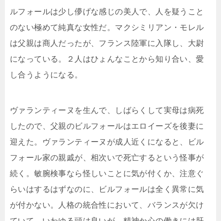
ルフォールは少し儚げな感じの美人で、人を疑うこと
のない極めて純真な女性だ。マクシミリアン・モレル
は父親は商人だったが、フランス陸軍に入隊し、大尉
になっている。２人はひょんなことから知り合い、愛
し合うようになる。
ヴァランティーヌを生んで、しばらくして実母は病死
したので、父親のビルフォールはエロイーズを後妻に
迎えた。ヴァランティーヌが成人近くになると、ビル
フォール家の親戚が、相次いで死亡するという怪事が
続く。敏腕検事なら怪しいことに気が付くか、注意ぐ
らいはするはずなのに、ビルフォールは全く異常に気
が付かない。人格の統合性において、バランスが欠け
ていて、いわゆる頭は良いが、精神か心の働きには肝