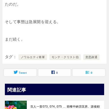
たのだ。
そして事態は急展開を迎える。
まだ続く。
タグ
ノワルエティ将軍
モンテ・クリスト伯
意思疎通
Tweet
0
0
関連記事
百人一首073, 074, 075 … 前権中納言匡房、源俊頼