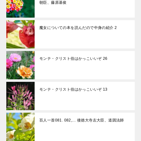
朝臣、藤原基俊
魔女についての本を読んだので中身の紹介 2
モンテ・クリスト伯はかっこいいぞ 26
モンテ・クリスト伯はかっこいいぞ 13
百人一首081. 082,… 後徳大寺左大臣、道因法師