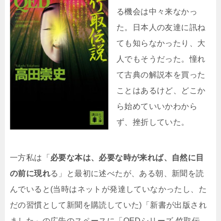
る機会は中々来なかっ
た。日本人の友達に訊ね
ても知らなかったり、大
人でもそうだった。憧れ
て古典の解説本を買った
ことはあるけど、どこか
ら始めていいかわから
ず、挫折していた。
一方私は「
必要な本は、必要な時が来れば、自然に目
の前に現れ
る」と最初に述べたが、ある朝、新聞を読
んでいると(当時はネットが発達していなかったし、た
だの習慣として新聞を購読していた)「新書が出版され
ました」の広告のスペースに「QEDシリーズ 竹取伝