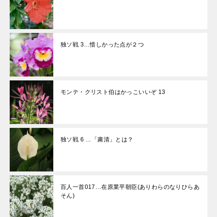
独ソ戦 3…惜しかった点が２つ
モンテ・クリスト伯はかっこいいぞ 13
独ソ戦 6 …「粛清」とは？
百人一首017…在原業平朝臣(ありわらのなりひらあ
そん)