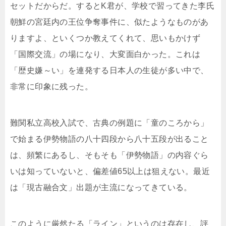
セットだからだ。するとK君が、学校で習ってきた李氏
朝鮮の宮廷内の王位争奪事件に、似たようなものがあ
りますよ、といくつか教えてくれて、思いもかけず
「国際交流」の場になり、大変面白かった。これは
「歴史嫌～い」を連発する日本人の生徒が多い中で、
非常に印象に残った。
難関私立高校入試で、古典の例題に「童のころから」
で始まる伊勢物語の八十四段から八十五段が出ること
は、頻繁にあるし、そもそも「伊勢物語」の内容ぐら
いは知っていないと、偏差値65以上は狙えない。最近
は「現古融合文」出題が主流になってきている。
このように厳然たる「ライン」というのは存在し、評