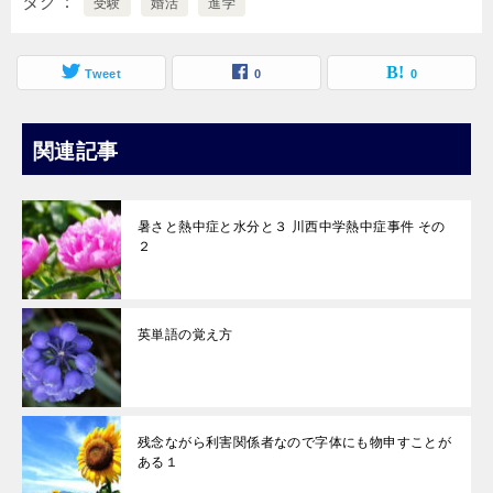
タグ
受験
婚活
進学
Tweet
0
0
関連記事
暑さと熱中症と水分と３ 川西中学熱中症事件 その
２
英単語の覚え方
残念ながら利害関係者なので字体にも物申すことが
ある１