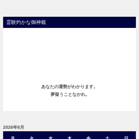
ナ
ビ
霊験灼かな御神籤
ゲ
ー
シ
ョ
ン
あなたの運勢がわかります。
夢疑うことなかれ。
2026年8月
月
火
水
木
金
土
日