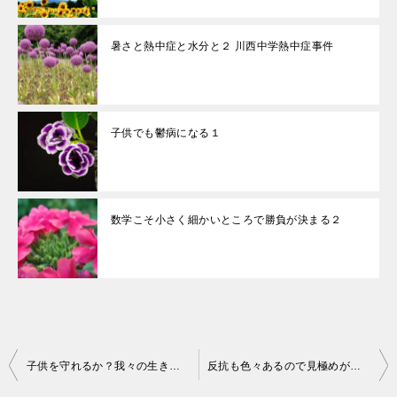
暑さと熱中症と水分と２ 川西中学熱中症事件
子供でも鬱病になる１
数学こそ小さく細かいところで勝負が決まる２
投
子供を守れるか？我々の生きている世界は、案外危険な世界
反抗も色々あるので見極めが大切
稿