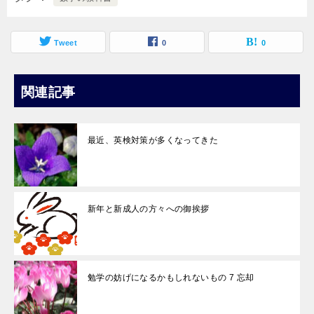
Tweet
0
0
関連記事
最近、英検対策が多くなってきた
新年と新成人の方々への御挨拶
勉学の妨げになるかもしれないもの 7 忘却