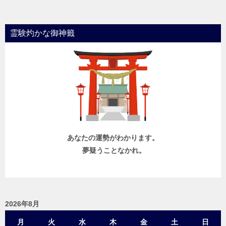
ナ
ビ
霊験灼かな御神籤
ゲ
ー
シ
ョ
ン
あなたの運勢がわかります。
夢疑うことなかれ。
2026年8月
月
火
水
木
金
土
日