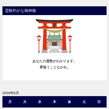
ビ
霊験灼かな御神籤
ゲ
ー
シ
ョ
ン
あなたの運勢がわかります。
夢疑うことなかれ。
2026年8月
月
火
水
木
金
土
日