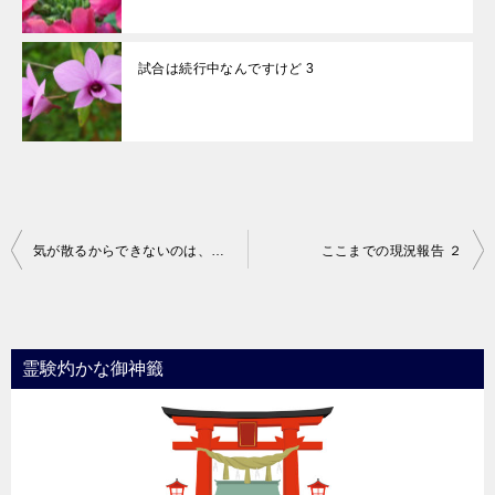
試合は続行中なんですけど 3
投
気が散るからできないのは、もう少し別の話
ここまでの現況報告 ２
稿
ナ
ビ
霊験灼かな御神籤
ゲ
ー
シ
ョ