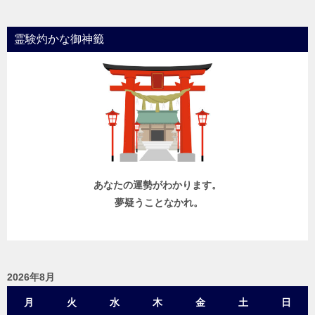
ナ
ビ
霊験灼かな御神籤
ゲ
ー
シ
ョ
ン
あなたの運勢がわかります。
夢疑うことなかれ。
2026年8月
月
火
水
木
金
土
日