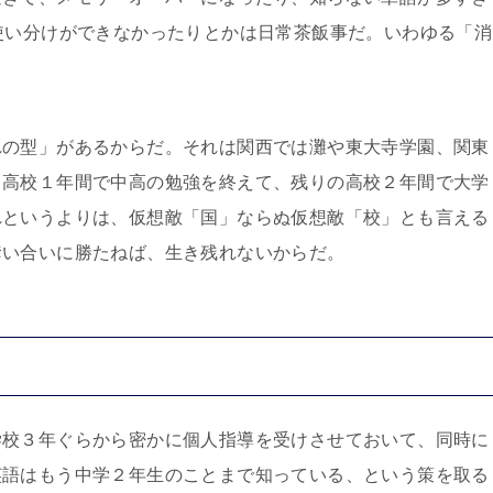
使い分けができなかったりとかは日常茶飯事だ。いわゆる「消
れの型」があるからだ。それは関西では灘や東大寺学園、関東
と高校１年間で中高の勉強を終えて、残りの高校２年間で大学
れというよりは、仮想敵「国」ならぬ仮想敵「校」とも言える
奪い合いに勝たねば、生き残れないからだ。
学校３年ぐらから密かに個人指導を受けさせておいて、同時に
英語はもう中学２年生のことまで知っている、という策を取る