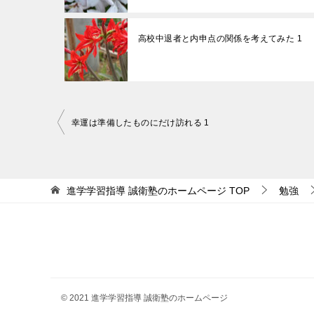
高校中退者と内申点の関係を考えてみた 1
投
幸運は準備したものにだけ訪れる 1
稿
ナ
ビ
進学学習指導 誠衛塾のホームページ
TOP
勉強
ゲ
ー
シ
ョ
ン
© 2021 進学学習指導 誠衛塾のホームページ