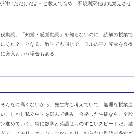
d が付いただけだよ～と教えて進め、不規則変化は丸覚えさせ
使役動詞」「知覚・感覚動詞」を知らないのに、読解の授業で
なにそれ？」となる。数学でも同じで、フルの平方完成を会得
題に突入という場合もある。
にそんなに高くないから、先生方も考えていて、無理な授業進
ない。しかし私立中学を選んで進み、合格した生徒なら、全般
バン進めていく。特に数学と英語はものすごいスピードだ。結
過ぎて、メモリーオーバーになったり、知らない単語が多すぎ