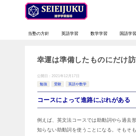
当塾の方針
英語学習
数学学習
国語学
幸運は準備したものにだけ訪
公開日：
2021年12月17日
勉強
受験
英語や数学
コースによって進路にぶれがある
例えば、英文法コースでは助動詞やら過去
知らない助動詞を使うことになる。そもそ