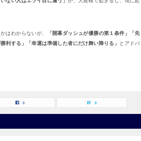
ていない人はエライ目に遭う」
が、大規模で起きるし、現に起
るかはわからないが、
「開幕ダッシュが優勝の第１条件」「先
が勝利する」「幸運は準備した者にだけ舞い降りる」
とアドバ
0
0