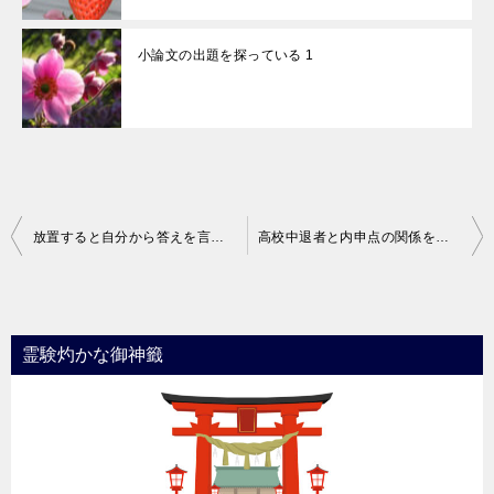
小論文の出題を探っている 1
投
放置すると自分から答えを言わない人になる 3
高校中退者と内申点の関係を考えてみた 1
稿
ナ
ビ
霊験灼かな御神籤
ゲ
ー
シ
ョ