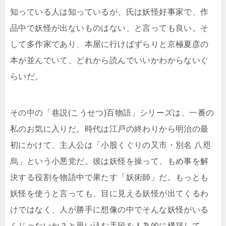
知っている人は知っているが、氏は妖怪好事家で、作
品中で妖怪が出ないものはない、と言っても良い。そ
して多作家であり、本屋に行けばずらりと京極夏彦の
本が並んでいて、どれから読んでいいかわからないぐ
らいだ。
その中の「巷説(こうせつ)百物語」シリーズは、一番の
私のお気に入りだ。時代は江戸の終わりから明治の最
初にかけて、主人公は「小股くぐりの又市・別名 八咫
烏」という小悪党だ。彼は妖怪を操って、もめ事を解
決する役割を物語中で果たす「妖術師」だ。もっとも
妖怪を使うと言っても、目に見える妖怪が出てくるわ
けではなく、人が勝手に想像の中でそんな妖怪がいる
んじゃないか？と思い込む手段を人為的に構築して、