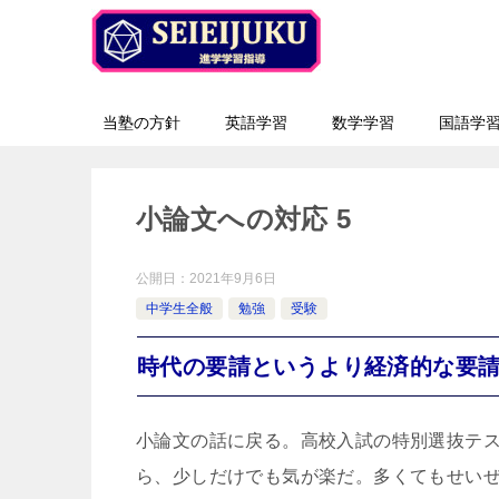
当塾の方針
英語学習
数学学習
国語学
小論文への対応 5
公開日：
2021年9月6日
中学生全般
勉強
受験
時代の要請というより経済的な要
小論文の話に戻る。高校入試の特別選抜テ
ら、少しだけでも気が楽だ。多くてもせいぜ