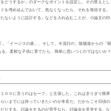
防をどうするか」のダークなポイントを設定し、その答えとし
ードを埋め込んでおいて、危なくなったら、それを発信する。
持たないように設計する」などを入れ込むことが、小論文の印
オーズ」「イージスの盾」、そして、今流行の、陰陽道からの「
ある。柔軟な子供に育てたら、簡単に思いつくのではないか
い
を１００に言うのはセーフ」と主張した。これはぎりぎり限界
ぐらいまでには持っていきたいのが本音だ。だからこそ日頃の
んだりする、討論をするのが苦手なら、討論会を見学する、な