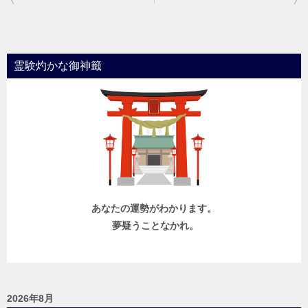
稿
ナ
ビ
霊験灼かな御神籤
ゲ
ー
シ
ョ
ン
あなたの運勢がわかります。
夢疑うことなかれ。
2026年8月