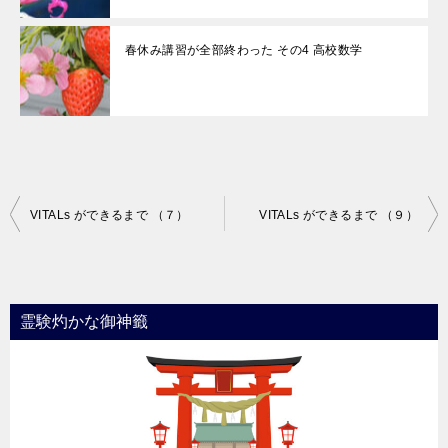
春休み講習が全部終わった その4 高校数学
投
VITALs ができるまで （７）
VITALs ができるまで （９）
稿
ナ
ビ
霊験灼かな御神籤
ゲ
ー
シ
ョ