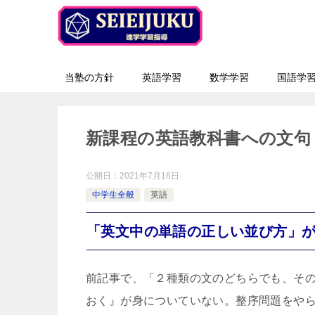
当塾の方針
英語学習
数学学習
国語学
新課程の英語教科書への文句
公開日：
2021年7月16日
中学生全般
英語
「英文中の単語の正しい並び方」
前記事で、「２種類の文のどちらでも、そ
おく』が身についていない。整序問題をや