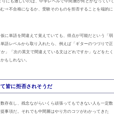
あまりにも激しいのは、中学レベルで中間層が何とかなってい
悩む⇒不合格になるか、受験そのものを拒否することを端的に
、仮に単語を間違えて覚えていても、得点が可能だという「弱
を単語レベルから取り入れたら、例えば「ギターのつづりで正
itar のどれですか」「次の英文で間違えている文はどれですか」などをたく
るかもしれない。
って皆に拒否されそうだ
定数存在し、残念ながらいくら頑張ってもできない人も一定数
前提事項だ。それでも中間層はやり方のコツがわかってきた