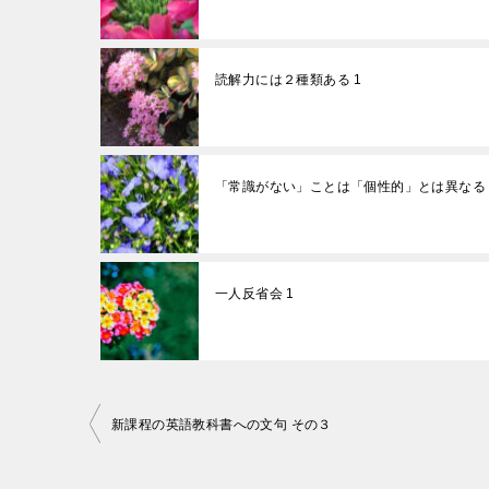
読解力には２種類ある 1
「常識がない」ことは「個性的」とは異なる
一人反省会 1
投
新課程の英語教科書への文句 その３
稿