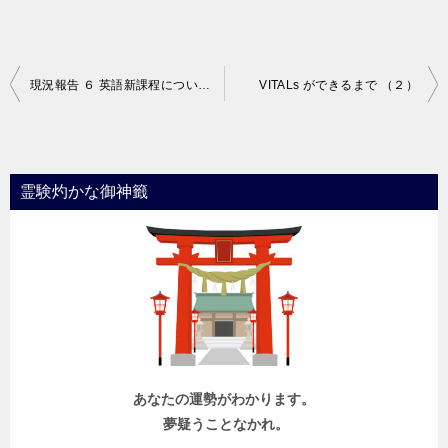
投
現況報告 ６ 英語新課程について (４)
VITALs ができるまで （２）
稿
ナ
ビ
霊験灼かな御神籤
ゲ
ー
シ
ョ
ン
あなたの運勢がわかります。
夢疑うことなかれ。