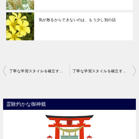
気が散るからできないのは、もう少し別の話
投
丁寧な学習スタイルを確立する １
丁寧な学習スタイルを確立する ３ 授業の理解を確認
稿
ナ
ビ
霊験灼かな御神籤
ゲ
ー
シ