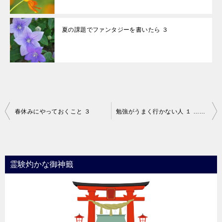
夏の課題でファンタジーを書いたら ３
投
春休みにやっておくこと ３
勉強がうまく行かない人 １ …共通していること
稿
ナ
ビ
霊験灼かな御神籤
ゲ
ー
シ
ョ