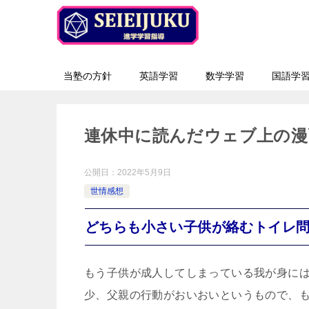
当塾の方針
英語学習
数学学習
国語学
連休中に読んだウェブ上の漫
公開日：
2022年5月9日
世情感想
どちらも小さい子供が絡むトイレ
もう子供が成人してしまっている我が身に
少、父親の行動がおいおいというもので、