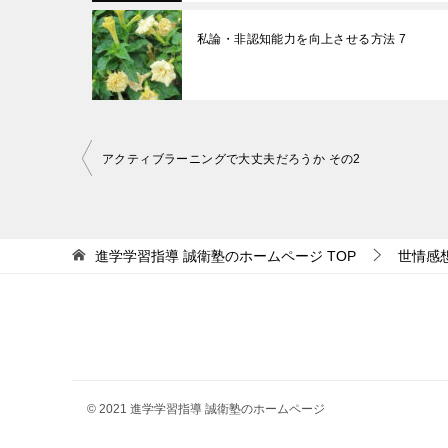
私論・非認知能力を向上させる方法 7
投
アクティブラーニングで大丈夫だろうか その2
稿
ナ
ビ
進学学習指導 誠衛塾のホームページ
TOP
世情感
ゲ
ー
シ
ョ
ン
© 2021 進学学習指導 誠衛塾のホームページ