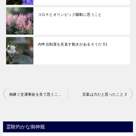
コロナとオリンピック騒動に思うこと
内申点制度を見直す動きがあるそうだ 01
投
相継ぐ交通事故を見て思うこと 2
言葉は力だと思ったこと 2
稿
ナ
ビ
霊験灼かな御神籤
ゲ