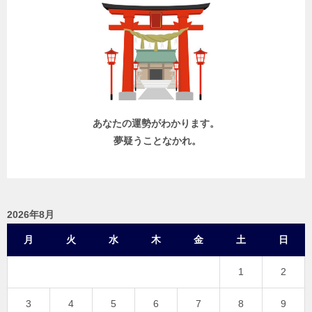
ー
シ
ョ
ン
あなたの運勢がわかります。
夢疑うことなかれ。
2026年8月
月
火
水
木
金
土
日
1
2
3
4
5
6
7
8
9