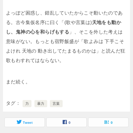
よっぽど困惑し、錯乱していたからこそ動いたのであ
る。古今集仮名序に曰く「(歌や言葉は)
天地をも動か
し、鬼神の心を和らげもする
」、そこを外した考えは
意味がない。もっとも宿野飯盛が「歌よみは 下手こそ
よけれ 天地の 動き出してたまるものかは」と読んだ狂
歌もわすれてはならない。
まだ続く。
タグ
力
暴力
言葉
Tweet
0
0