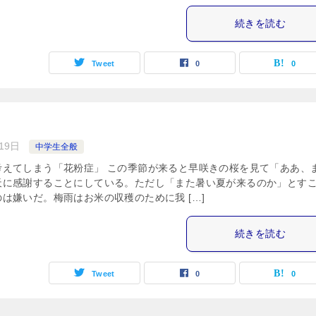
続きを読む
Tweet
0
0
19日
中学生全般
考えてしまう「花粉症」 この季節が来ると早咲きの桜を見て「ああ、
天に感謝することにしている。ただし「また暑い夏が来るのか」とす
は嫌いだ。梅雨はお米の収穫のために我 […]
続きを読む
Tweet
0
0