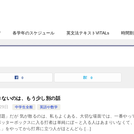
習
各学年のスケジュール
英文法テキストVITALs
時間割
0
0
きないのは、もう少し別の話
29日
中学生全般
英語や数学
問題」だが 気が散るのは、私もよくある。大切な場面では、一番やっ
バッターボックスに入る打者は単純にぼ～と入る人はあまりいなくて
」をやってから打席に立つ人がほとんどら […]