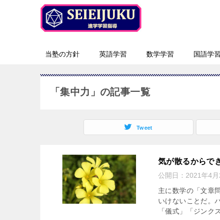
当塾の方針
英語学習
数学学習
国語学
「集中力」の記事一覧
Tweet
気が散るからで
公開日：
2021年4月
主に数学の「文章
いけないことだ。
「儀式」「ジンクス