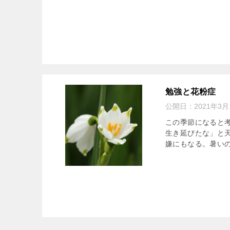
勉強と花粉症
公開日：
2021年3月
この季節になると
生き延びたな」と
嫌にもなる。暑いの