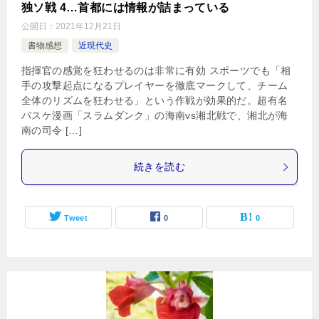
独ソ戦 4…首都には情報が詰まっている
公開日：
2021年12月21日
書物感想
近現代史
指揮官の感覚を狂わせるのは非常に有効 スポーツでも「相
手の攻撃起点になるプレイヤーを徹底マークして、チーム
全体のリズムを狂わせる」という作戦が効果的だ。超有名
バスケ漫画「スラムダンク」の海南vs湘北戦で、湘北が海
南の司令 […]
続きを読む
Tweet
0
0