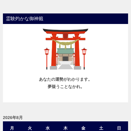
霊験灼かな御神籤
あなたの運勢がわかります。
夢疑うことなかれ。
2026年8月
月
火
水
木
金
土
日