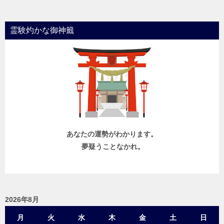
霊験灼かな御神籤
あなたの運勢がわかります。
夢疑うことなかれ。
2026年8月
月
火
水
木
金
土
日