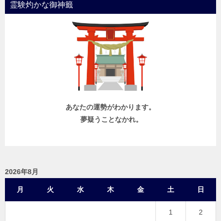
霊験灼かな御神籤
あなたの運勢がわかります。
夢疑うことなかれ。
2026年8月
月
火
水
木
金
土
日
1
2