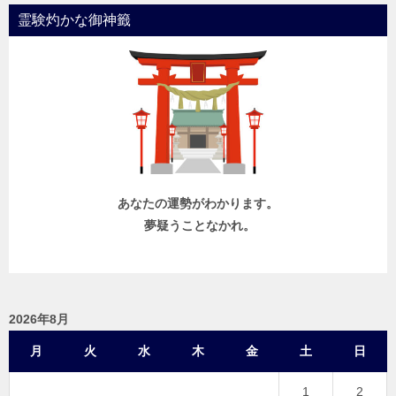
霊験灼かな御神籤
あなたの運勢がわかります。
夢疑うことなかれ。
2026年8月
月
火
水
木
金
土
日
1
2