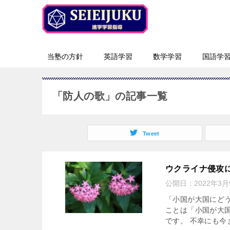
当塾の方針
英語学習
数学学習
国語学
「防人の歌」の記事一覧
Tweet
ウクライナ侵攻に思うこ
公開日：
2022年3月
「小国が大国にど
ことは「小国が大
です。 不幸にも今