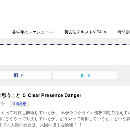
習
各学年のスケジュール
英文法テキストVITALs
時間割
0
0
と ５ Clear Presence Danger
9日
世情感想
うやって対抗し防衛していくか」 私が今ウクライナ侵攻問題で考えて
国にどうやって対抗していくか、どうやって防衛していくか」という
までの人類の歴史は、大国の勝手な論理 […]