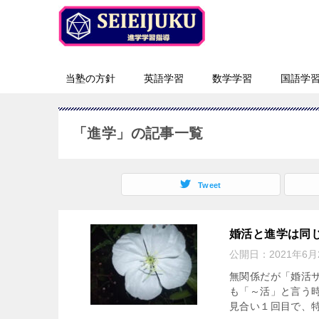
当塾の方針
英語学習
数学学習
国語学
「進学」の記事一覧
Tweet
婚活と進学は同
公開日：
2021年6月
無関係だが「婚活
も「～活」と言う
見合い１回目で、特