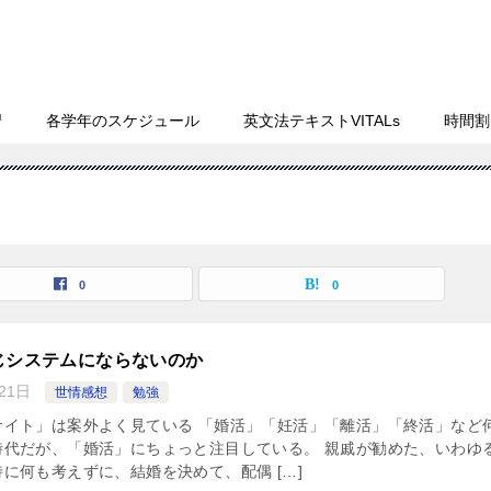
習
各学年のスケジュール
英文法テキストVITALs
時間割
0
0
じシステムにならないのか
21日
世情感想
勉強
サイト」は案外よく見ている 「婚活」「妊活」「離活」「終活」など
時代だが、「婚活」にちょっと注目している。 親戚が勧めた、いわゆ
に何も考えずに、結婚を決めて、配偶 […]