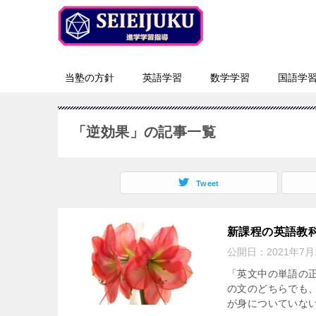
当塾の方針
英語学習
数学学習
国語学
「逆効果」の記事一覧
Tweet
新課程の英語教科
公開日：
2021年7月
「英文中の単語の
の文のどちらでも
が身についていない