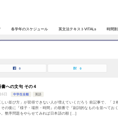
習
各学年のスケジュール
英文法テキストVITALs
時間割
0
0
書への文句 その４
16日
中学生全般
英語
正しい並び方」が習得できない人が増えていくだろう 前記事で、「２
、その後に『様子・場所・時間』の順番で『副詞的なものを並べてお
。整序問題をやらせてみれば日本語の順 […]