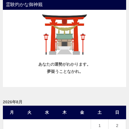
霊験灼かな御神籤
あなたの運勢がわかります。
夢疑うことなかれ。
2026年8月
月
火
水
木
金
土
日
1
2