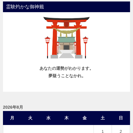
霊験灼かな御神籤
あなたの運勢がわかります。
夢疑うことなかれ。
2026年8月
月
火
水
木
金
土
日
1
2