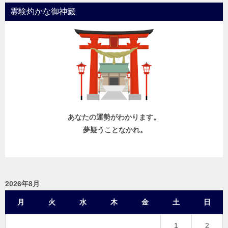
霊験灼かな御神籤
あなたの運勢がわかります。
夢疑うことなかれ。
2026年8月
月
火
水
木
金
土
日
1
2