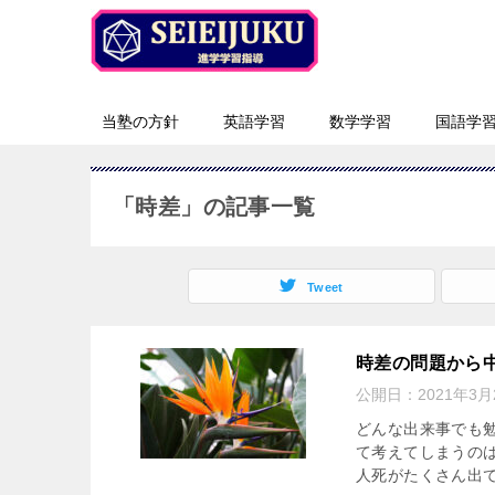
当塾の方針
英語学習
数学学習
国語学
「時差」の記事一覧
Tweet
時差の問題から
公開日：
2021年3月
どんな出来事でも
て考えてしまうの
人死がたくさん出て