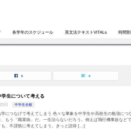
習
各学年のスケジュール
英文法テキストVITALs
時間割
0
0
中学生について考える
20日
中学生全般
勉学につなげて考えてしまう 色々な事象を中学生や高校生の勉強につ
は、もう「職業病」だ。一生治らないだろう。例えば飛行機事故など
も、不謹慎に考えてしまう。きっと説得 […]