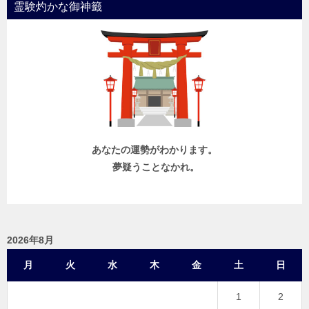
霊験灼かな御神籤
あなたの運勢がわかります。
夢疑うことなかれ。
2026年8月
月
火
水
木
金
土
日
1
2