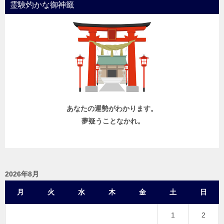
霊験灼かな御神籤
あなたの運勢がわかります。
夢疑うことなかれ。
2026年8月
月
火
水
木
金
土
日
1
2