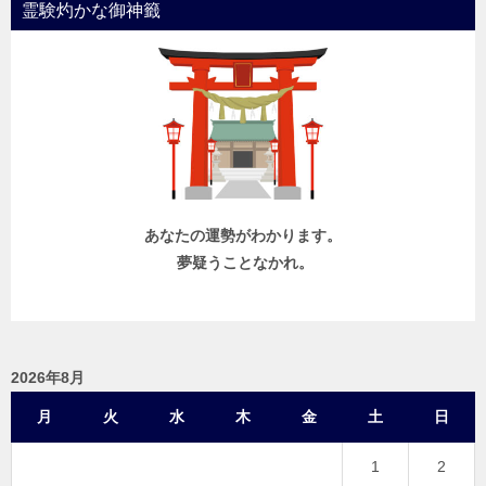
霊験灼かな御神籤
あなたの運勢がわかります。
夢疑うことなかれ。
2026年8月
月
火
水
木
金
土
日
1
2