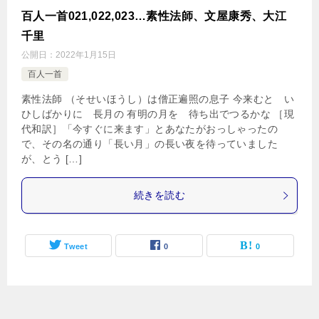
百人一首021,022,023…素性法師、文屋康秀、大江
千里
公開日：
2022年1月15日
百人一首
素性法師 （そせいほうし）は僧正遍照の息子 今来むと い
ひしばかりに 長月の 有明の月を 待ち出でつるかな ［現
代和訳］「今すぐに来ます」とあなたがおっしゃったの
で、その名の通り「長い月」の長い夜を待っていました
が、とう […]
続きを読む
Tweet
0
0