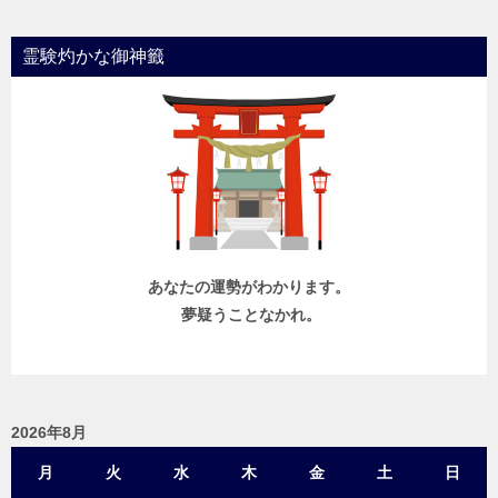
霊験灼かな御神籤
あなたの運勢がわかります。
夢疑うことなかれ。
2026年8月
月
火
水
木
金
土
日