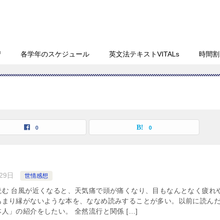
習
各学年のスケジュール
英文法テキストVITALs
時間割
0
0
」
29日
世情感想
読む 台風が近くなると、天気痛で頭が痛くなり、目もなんとなく疲れ
あまり縁がないような本を、ななめ読みすることが多い。以前に読ん
人」の紹介をしたい。 全然流行と関係 […]