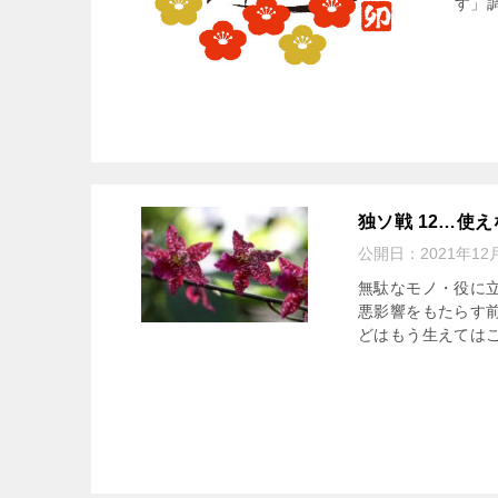
す」調
独ソ戦 12…使
公開日：
2021年12
無駄なモノ・役に
悪影響をもたらす
どはもう生えてはこ