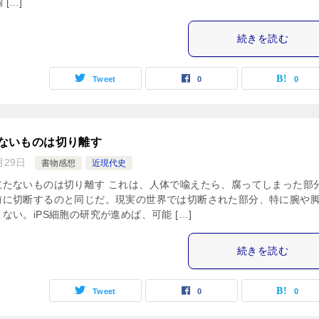
 […]
続きを読む
Tweet
0
0
えないものは切り離す
月29日
書物感想
近現代史
立たないものは切り離す これは、人体で喩えたら、腐ってしまった部
前に切断するのと同じだ。現実の世界では切断された部分、特に腕や
ない。iPS細胞の研究が進めば、可能 […]
続きを読む
Tweet
0
0