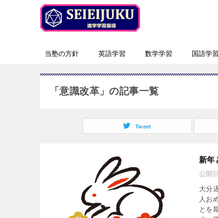
当塾の方針
英語学習
数学学習
国語学
「意識改革」の記事一覧
Tweet
新年
公開
大分
人お
とを