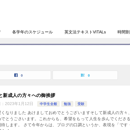
習
各学年のスケジュール
英文法テキストVITALs
時間割
0
0
と新成人の方々への御挨拶
日：
2023年1月12日
中学生全般
勉強
受験
遅くなりました あけましておめでとうございますそして新成人の方々
めでとうごさいます。これからも、希望をもって人生を歩んでくださ
期待します。 さて今年からは、ブログの口調というか、表現を「です