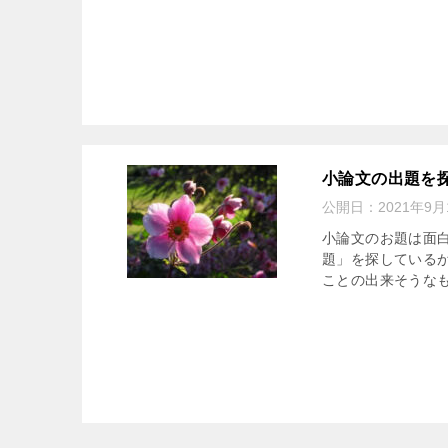
小論文の出題を探
公開日：
2021年9月
小論文のお題は面
題」を探している
ことの出来そうなも