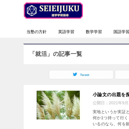
当塾の方針
英語学習
数学学習
国語学
「就活」の記事一覧
Tweet
小論文の出題を探
公開日：
2021年9月
実地というか実証と
何か1つ持って行く
いるのなら、何を願