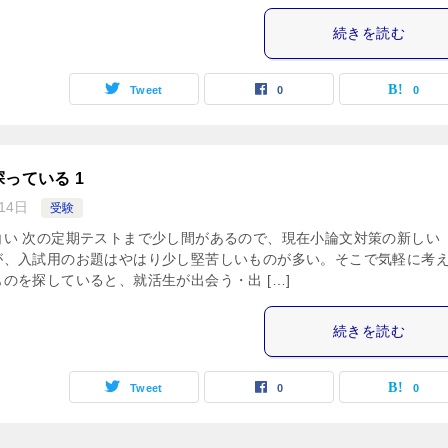
続きを読む
Tweet
0
0
っている 1
14日
受験
白い 次の定期テストまで少し間があるので、現在小論文対策の新しい
が、入試用のお題はやはり少し堅苦しいものが多い。そこで気軽に考
のを探していると、就活生が出会う・出 […]
続きを読む
Tweet
0
0