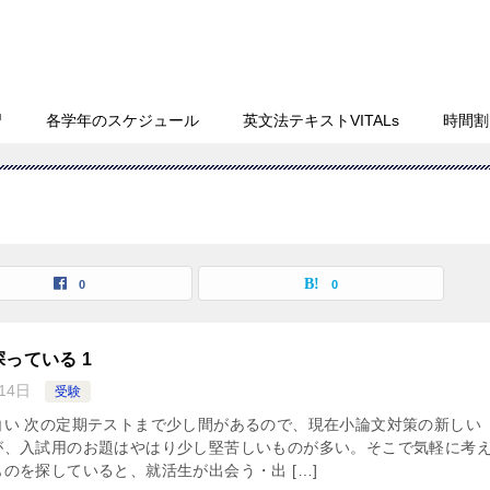
習
各学年のスケジュール
英文法テキストVITALs
時間割
0
0
っている 1
14日
受験
白い 次の定期テストまで少し間があるので、現在小論文対策の新しい
が、入試用のお題はやはり少し堅苦しいものが多い。そこで気軽に考
のを探していると、就活生が出会う・出 […]