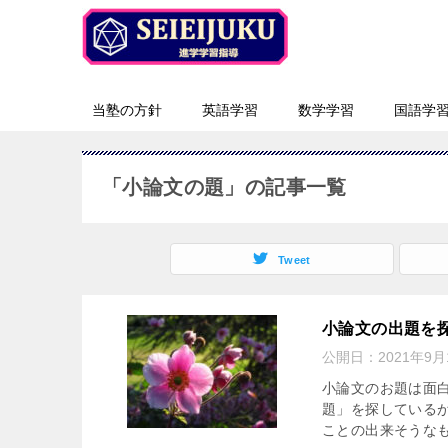
当塾の方針
英語学習
数学学習
国語学
「小論文の題」の記事一覧
Tweet
小論文の出題を探
公開日：
2021年9月
小論文のお題は面
題」を探している
ことの出来そうなも