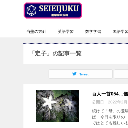
当塾の方針
英語学習
数学学習
国語学
「定子」の記事一覧
Tweet
百人一首054…
公開日：
2022年2月
続けて「母」の登
ば 今日を限りの
ではとても難しいも