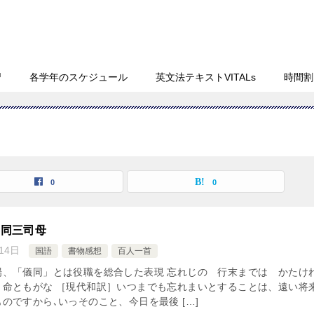
習
各学年のスケジュール
英文法テキストVITALs
時間割
0
0
儀同三司母
14日
国語
書物感想
百人一首
場、「儀同」とは役職を総合した表現 忘れじの 行末までは かたけ
 命ともがな ［現代和訳］いつまでも忘れまいとすることは、遠い将
のですから､いっそのこと、今日を最後 […]